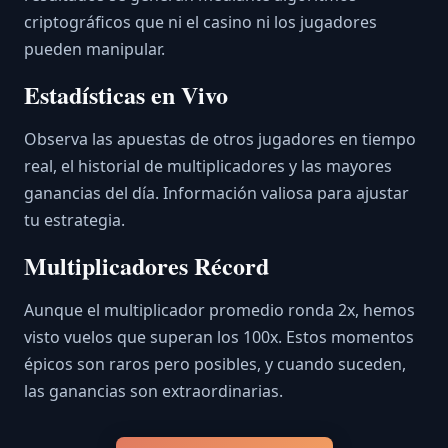
criptográficos que ni el casino ni los jugadores
pueden manipular.
Estadísticas en Vivo
Observa las apuestas de otros jugadores en tiempo
real, el historial de multiplicadores y las mayores
ganancias del día. Información valiosa para ajustar
tu estrategia.
Multiplicadores Récord
Aunque el multiplicador promedio ronda 2x, hemos
visto vuelos que superan los 100x. Estos momentos
épicos son raros pero posibles, y cuando suceden,
las ganancias son extraordinarias.