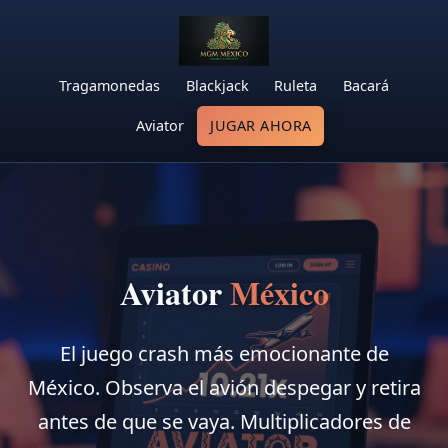
Tragamonedas
Blackjack
Ruleta
Bacará
Aviator
JUGAR AHORA
Aviator
México
El juego crash más emocionante de
México. Observa el avión despegar y retira
antes de que se vaya. Multiplicadores de